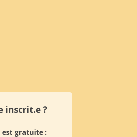
 inscrit.e ?
 est gratuite :