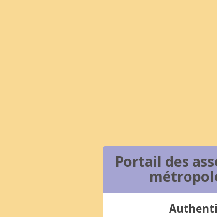
Portail des ass
métropol
Authenti